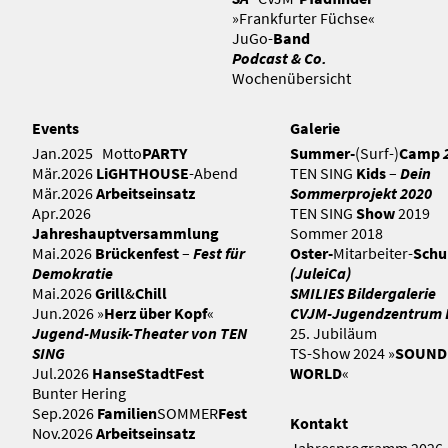
»Frankfurter Füchse«
JuGo-
Band
Podcast & Co.
Wochenübersicht
Events
Galerie
Jan.2025 Motto
PARTY
Summer-
(Surf-)
Camp
Mär.2026
LiGHTHOUSE
-Abend
TEN SING
Kids
–
Dein
Mär.2026
Arbeitseinsatz
Sommerprojekt 2020
Apr.2026
TEN SING
Show
2019
Jahreshauptversammlung
Sommer 2018
Mai.2026
Brückenfest
–
Fest für
Oster-
Mitarbeiter-
Schu
Demokratie
(
JuleiCa
)
Mai.2026
Grill
&
Chill
SMILIES
Bildergalerie
Jun.2026 »
Herz über Kopf
«
CVJM-
Jugendzentrum
Jugend-Musik-Theater von TEN
25. Jubiläum
SING
TS-Show 2024 »
SOUND 
Jul.2026
HanseStadtFest
WORLD
«
Bunter Hering
Sep.2026
Familien
SOMMER
Fest
Kontakt
Nov.2026
Arbeitseinsatz