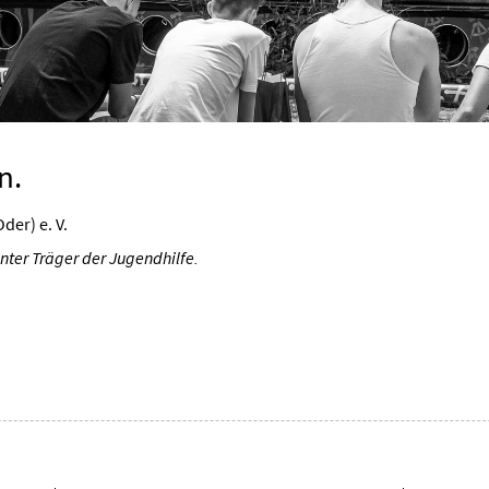
n.
der) e. V.
nnter Träger der Jugendhilfe.