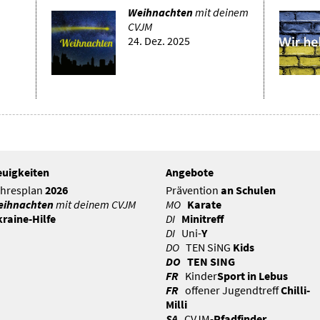
Weihnachten
mit deinem
CVJM
24. Dez. 2025
uigkeiten
Angebote
hresplan
2026
Prävention
an Schulen
eihnachten
mit deinem CVJM
MO
Karate
raine-Hilfe
DI
Minitreff
DI
Uni-
Y
DO
TEN SiNG
Kids
DO
TEN SING
FR
Kinder
Sport in Lebus
FR
offener Jugendtreff
Chilli-
Milli
SA
CVJM-
Pfadfinder