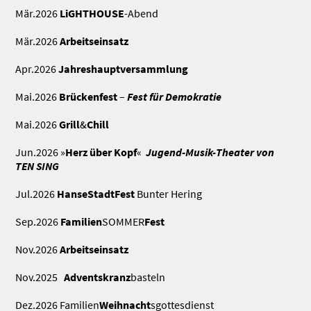
Mär.2026
LiGHTHOUSE
-Abend
Mär.2026
Arbeitseinsatz
Apr.2026
Jahreshauptversammlung
Mai.2026
Brückenfest
–
Fest für Demokratie
Mai.2026
Grill
&
Chill
Jun.2026 »
Herz über Kopf
«
Jugend-Musik-Theater von
TEN SING
Jul.2026
HanseStadtFest
Bunter Hering
Sep.2026
Familien
SOMMER
Fest
Nov.2026
Arbeitseinsatz
Nov.2025
Adventskranz
basteln
Dez.2026 Familien
Weihnacht
sgottesdienst